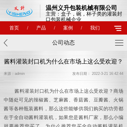
温州义升包装机械有限公司
主营：盒子，碗，杯子类的灌装封
口包装机械企业
首页
/
产品
/
案例
/
我们
公司动态
酱料灌装封口机为什么在市场上这么受欢迎？
来源：admin
发布日期： 2022-3-21 16:42:44
酱料灌装封口机为什么在市场上这么受欢迎？商场
中随处可见的辣椒酱、芝麻酱、香菇酱、豆瓣酱、火锅
酱等各种瓶装酱料，那么这些能够供我们购买的功劳都
在于全自动酱料灌装机，如果您是酱料厂家，那么小编
就要推荐您买了，为什么推荐您买全自动酱料灌装机