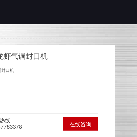
龙虾气调封口机
调封口机
热线
在线咨询
57783378