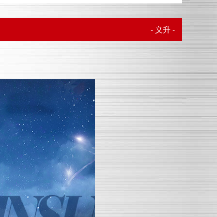
- 义升 -