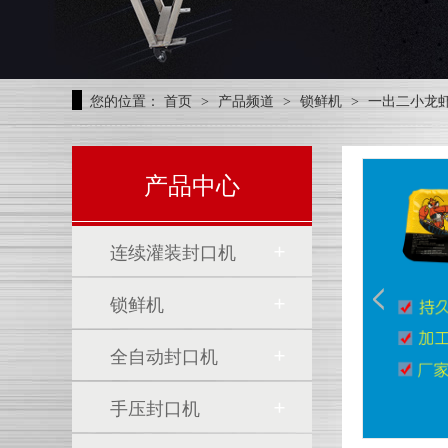
您的位置：
首页
产品频道
锁鲜机
一出二小龙
>
>
>
产品中心
连续灌装封口机
锁鲜机
全自动封口机
为什么快餐封盒机需要有这样的功能呢？
手压封口机