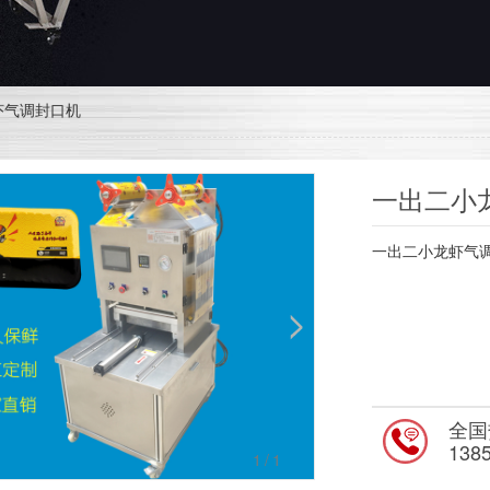
虾气调封口机
一出二小
一出二小龙虾气
全国
138
1
/1